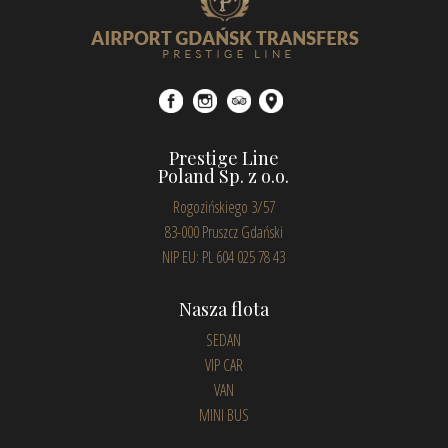
Prestige Line
Poland Sp. z o.o.
Rogozińskiego 3/57
83-000 Pruszcz Gdański
NIP EU: PL 604 025 78 43
Nasza flota
SEDAN
VIP CAR
VAN
MINI BUS