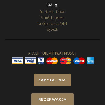
Usługi
Transfery lotniskowe
Podróże biznesowe
Transfery z punktu A do B
Wycieczki
AKCEPTUJEMY PŁATNOŚCI:
ZAPYTAJ NAS
REZERWACJA